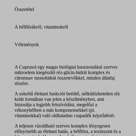
Összetétel
A bélflórákról, vitaminokról
Vélemények
A Cuprasol egy magas biológiai hasznosulású szerves
mikroelem kiegészítő réz-glicin-hidrát komplex és
citromsav monohidrát összetevőkkel, minden állatfaj
részére.
A sokrétű élettani funkciót betöltő, nélkülözhetetlen réz
kelát formában van jelen a készítményben, ami
biztosítja a legjobb felszívódást, megelőzi a
vékonybélben a más komponensekkel (pl.
vitaminokkal) való oldhatatlan csapadék képződését.
A teljesen vízoldható szerves komplex lényegesen
előnyösebb az élettani hatás, a bélflóra, a toxinszint és a