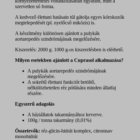
környezetterhelés vonatkozásában egyaránt, mint a
szervetlen só forma.
A kedvező élettani hatásain túl gátolja egyes kórokozók
megtelepedését (pl. nyelőcső mikózis) is.
A készítmény különösen ajánlott a pulykák
aortarepedés szindrómájának megelőzésére.
Kiszerelés: 2000 g. 1000 g-os kiszerelésben is elérhető.
Milyen esetekben ajánlott a Cuprasol alkalmazása?
A pulykák aortarepedés szindrómájának
megelőzésére.
A sokrétű élettani funkciót betöltő,
nélkülözhetetlen réz pótlására minden állatfaj
részére.
Egyszerű adagolás
A háziállatok takarmányához keverve.
100g / tonna takarmány (0,01%)
Összetevők:
réz-glicin-hidrát komplex, citromsav
monohidrát