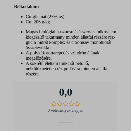
B
eltartalom:
Cu-glicinát (23%-os)
Cu: 206 g/kg
Magas biológiai hasznosulású szerves mikroelem
kiegészítő takarmány minden állatfaj részére réz-
glicin-hidrát komplex és citromsav monohidrát
összetevőkkel.
A pulykák aortarepedés szindrómájának
megelőzésére.
A sokrétű élettani funkciót betöltő,
nélkülözhetetlen réz pótlására minden állatfaj
részére.
0,0
0 vélemények alapján