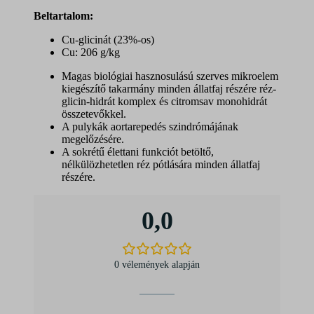
B
eltartalom:
Cu-glicinát (23%-os)
Cu: 206 g/kg
Magas biológiai hasznosulású szerves mikroelem
kiegészítő takarmány minden állatfaj részére réz-
glicin-hidrát komplex és citromsav monohidrát
összetevőkkel.
A pulykák aortarepedés szindrómájának
megelőzésére.
A sokrétű élettani funkciót betöltő,
nélkülözhetetlen réz pótlására minden állatfaj
részére.
0,0
0 vélemények alapján