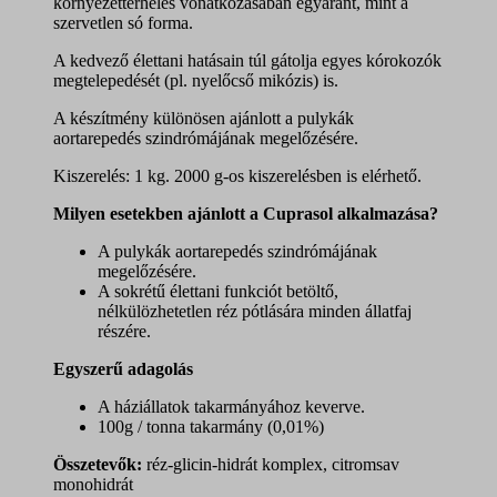
környezetterhelés vonatkozásában egyaránt, mint a
szervetlen só forma.
A kedvező élettani hatásain túl gátolja egyes kórokozók
megtelepedését (pl. nyelőcső mikózis) is.
A készítmény különösen ajánlott a pulykák
aortarepedés szindrómájának megelőzésére.
Kiszerelés: 1 kg. 2000 g-os kiszerelésben is elérhető.
Milyen esetekben ajánlott a Cuprasol alkalmazása?
A pulykák aortarepedés szindrómájának
megelőzésére.
A sokrétű élettani funkciót betöltő,
nélkülözhetetlen réz pótlására minden állatfaj
részére.
Egyszerű adagolás
A háziállatok takarmányához keverve.
100g / tonna takarmány (0,01%)
Összetevők:
réz-glicin-hidrát komplex, citromsav
monohidrát