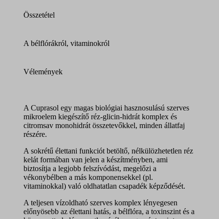
Összetétel
A bélflórákról, vitaminokról
Vélemények
A Cuprasol egy magas biológiai hasznosulású szerves
mikroelem kiegészítő réz-glicin-hidrát komplex és
citromsav monohidrát összetevőkkel, minden állatfaj
részére.
A sokrétű élettani funkciót betöltő, nélkülözhetetlen réz
kelát formában van jelen a készítményben, ami
biztosítja a legjobb felszívódást, megelőzi a
vékonybélben a más komponensekkel (pl.
vitaminokkal) való oldhatatlan csapadék képződését.
A teljesen vízoldható szerves komplex lényegesen
előnyösebb az élettani hatás, a bélflóra, a toxinszint és a