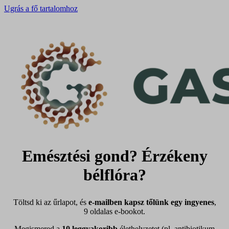
Ugrás a fő tartalomhoz
Emésztési gond? Érzékeny
bélflóra?
Töltsd ki az űrlapot, és
e-mailben kapsz tőlünk egy ingyenes
,
9 oldalas e-bookot.
Megismered a
10 leggyakoribb
élethelyzetet (pl. antibiotikum