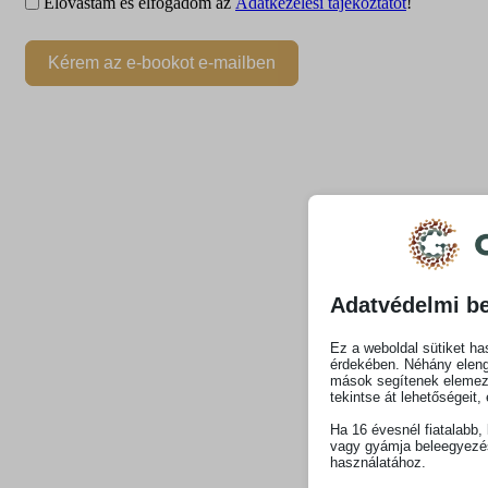
Elovastam és elfogadom az
Adatkezelési tájékoztatót
!
Kérem az e-bookot e-mailben
Adatvédelmi be
Ez a weboldal sütiket ha
érdekében. Néhány elen
mások segítenek elemezni
tekintse át lehetőségeit,
Ha 16 évesnél fiatalabb,
vagy gyámja beleegyezés
használatához.